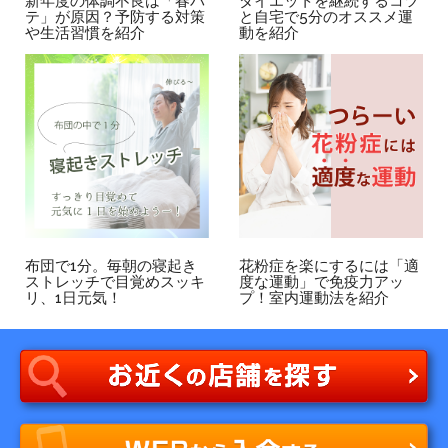
新年度の体調不良は「春バ
ダイエットを継続するコツ
テ」が原因？予防する対策
と自宅で5分のオススメ運
や生活習慣を紹介
動を紹介
布団で1分。毎朝の寝起き
花粉症を楽にするには「適
ストレッチで目覚めスッキ
度な運動」で免疫力アッ
リ、1日元気！
プ！室内運動法を紹介