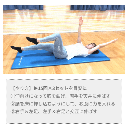
【やり方】
▶15回×3セットを目安に
①仰向けになって膝を曲げ、両手を天井に伸ばす
②腰を床に押し込むようにして、お腹に力を入れる
③右手＆左足、左手＆右足と交互に伸ばす