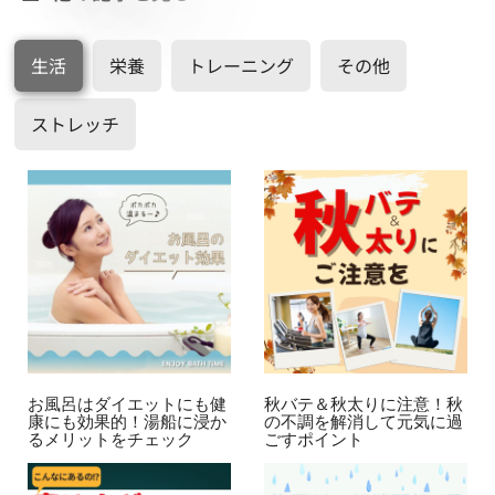
生活
栄養
トレーニング
その他
ストレッチ
お風呂はダイエットにも健
秋バテ＆秋太りに注意！秋
康にも効果的！湯船に浸か
の不調を解消して元気に過
るメリットをチェック
ごすポイント