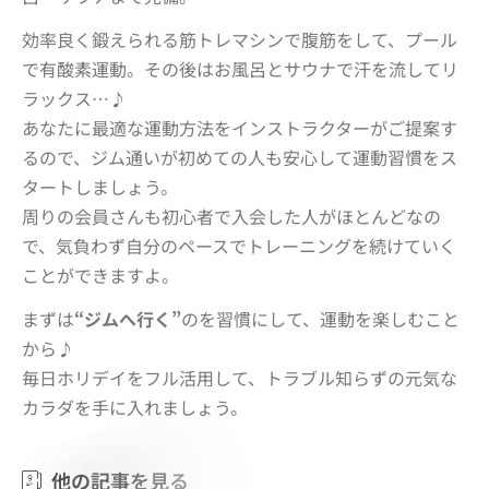
効率良く鍛えられる筋トレマシンで腹筋をして、プール
で有酸素運動。その後はお風呂とサウナで汗を流してリ
ラックス…♪
あなたに最適な運動方法をインストラクターがご提案す
るので、ジム通いが初めての人も安心して運動習慣をス
タートしましょう。
周りの会員さんも初心者で入会した人がほとんどなの
で、気負わず自分のペースでトレーニングを続けていく
ことができますよ。
まずは
“ジムへ行く”
のを習慣に
して、運動を楽しむこと
から♪
毎日ホリデイをフル活用して、トラブル知らずの元気な
カラダを手に入れましょう。
他
の
記
事
を
見
る