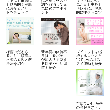
ットにも健康に
に注意！秋の不
リットばかり。
も効果的！湯船
調を解消して元
見た目も中身も
に浸かるメリッ
気に過ごすポイ
キレイに、健康
トをチェック
ント
的に痩せるコツ
梅雨のだるさ・
新年度の体調不
ダイエットを継
肩こり・頭痛…。
良は「春バテ」
続するコツと自
不調の原因と解
が原因？予防す
宅で5分のオス
決法を紹介
る対策や生活習
スメ運動を紹介
慣を紹介
布団で1分。毎朝
の寝起きストレ