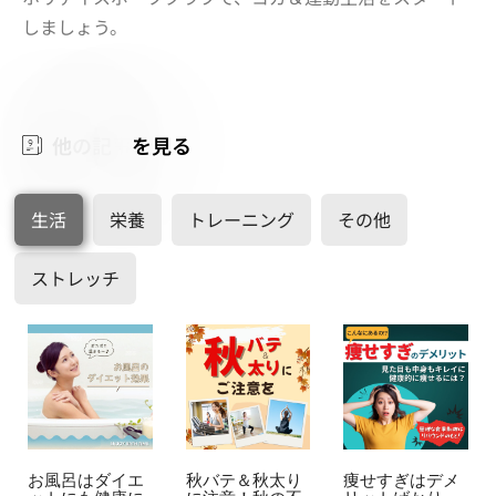
しましょう。
他
の
記
事
を
見
る
生活
栄養
トレーニング
その他
ストレッチ
お風呂はダイエ
秋バテ＆秋太り
痩せすぎはデメ