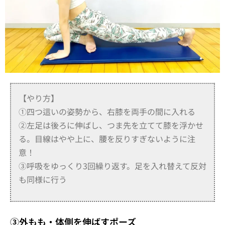
【やり方】
①四つ這いの姿勢から、右膝を両手の間に入れる
②左足は後ろに伸ばし、つま先を立てて膝を浮かせ
る。目線はやや上に、腰を反りすぎないように注
意！
③呼吸をゆっくり3回繰り返す。足を入れ替えて反対
も同様に行う
③外もも・体側を伸ばすポーズ