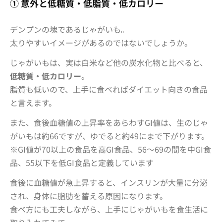
① 意外と低糖質・低脂質・低カロリー
デンプンの塊であるじゃがいも。
太りやすいイメージがあるのではないでしょうか。
じゃがいもは、実は白米など他の炭水化物と比べると、
低糖質・低カロリー
。
脂質も低いので、上手に食べればダイエット向きの食品
と言えます。
また、食後血糖値の上昇率をあらわすGI値は、生のじゃ
がいもは約66ですが、ゆでると約49にまで下がります。
※GI値が70以上の食品を高GI食品、56～69の間を中GI食
品、55以下を低GI食品と定義しています
食後に血糖値が急上昇すると、インスリンが大量に分泌
され、身体に脂肪を蓄える原因になります。
食べ方にも工夫しながら、上手にじゃがいもを食生活に