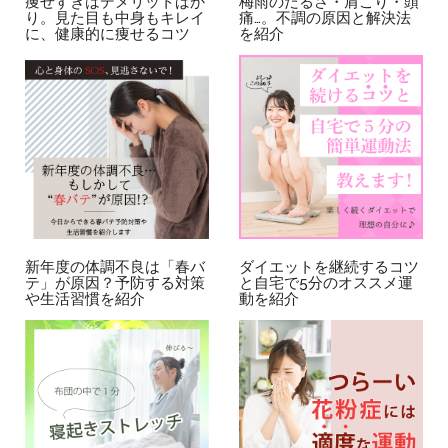
痩せすぎはデメリットばか
梅雨のだるさ・肩こり・頭
り。見た目も中身もキレイ
痛…。不調の原因と解決法
に、健康的に痩せるコツ
を紹介
新年度の体調不良は「春バ
ダイエットを継続するコツ
テ」が原因？予防する対策
と自宅で5分のオススメ運
や生活習慣を紹介
動を紹介