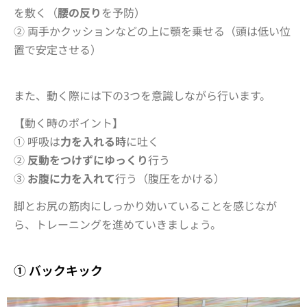
を敷く（
腰の反り
を予防）
② 両手かクッションなどの上に顎を乗せる（
頭は低い位
置で安定
させる）
また、動く際には下の3つを意識しながら行います。
【動く時のポイント】
① 呼吸は
力を入れる時
に吐く
②
反動をつけずにゆっくり
行う
③
お腹に力を入れて
行う（腹圧をかける）
脚とお尻の筋肉にしっかり効いていることを感じなが
ら、トレーニングを進めていきましょう。
① バックキック