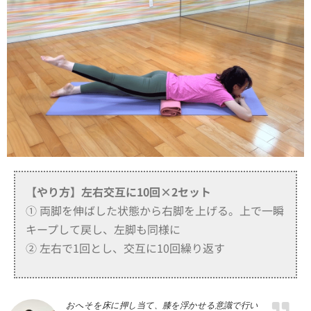
【やり方】
左右交互に10回×2セット
① 両脚を伸ばした状態から右脚を上げる。上で一瞬
キープして戻し、左脚も同様に
② 左右で1回とし、交互に10回繰り返す
おへそを床に押し当て、膝を浮かせる意識で行い