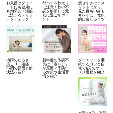
お風呂はダイエ
秋バテ＆秋太り
痩せすぎはデメ
ットにも健康に
に注意！秋の不
リットばかり。
も効果的！湯船
調を解消して元
見た目も中身も
に浸かるメリッ
気に過ごすポイ
キレイに、健康
トをチェック
ント
的に痩せるコツ
梅雨のだるさ・
新年度の体調不
ダイエットを継
肩こり・頭痛…。
良は「春バテ」
続するコツと自
不調の原因と解
が原因？予防す
宅で5分のオス
決法を紹介
る対策や生活習
スメ運動を紹介
慣を紹介
布団で1分。毎朝