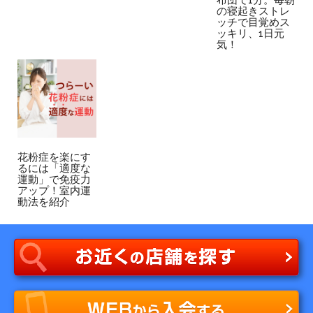
の寝起きストレ
ッチで目覚めス
ッキリ、1日元
気！
花粉症を楽にす
るには「適度な
運動」で免疫力
アップ！室内運
動法を紹介