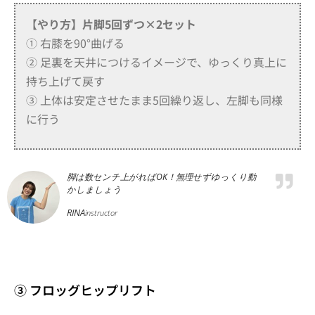
【やり方】
片脚5回ずつ×2セット
① 右膝を90°曲げる
② 足裏を天井につけるイメージで、ゆっくり真上に
持ち上げて戻す
③ 上体は安定させたまま5回繰り返し、左脚も同様
に行う
脚は数センチ上がればOK！無理せずゆっくり動
かしましょう
RINA
instructor
③ フロッグヒップリフト