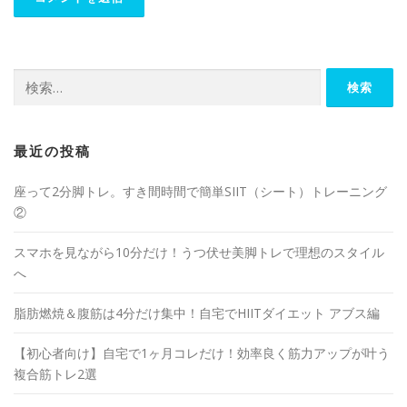
最近の投稿
座って2分脚トレ。すき間時間で簡単SIIT（シート）トレーニング
②
スマホを見ながら10分だけ！うつ伏せ美脚トレで理想のスタイル
へ
脂肪燃焼＆腹筋は4分だけ集中！自宅でHIITダイエット アブス編
【初心者向け】自宅で1ヶ月コレだけ！効率良く筋力アップが叶う
複合筋トレ2選