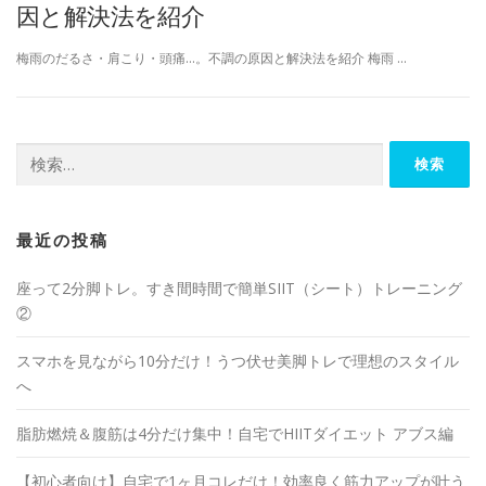
因と解決法を紹介
梅雨のだるさ・肩こり・頭痛…。不調の原因と解決法を紹介 梅雨 …
最近の投稿
座って2分脚トレ。すき間時間で簡単SIIT（シート）トレーニング
②
スマホを見ながら10分だけ！うつ伏せ美脚トレで理想のスタイル
へ
脂肪燃焼＆腹筋は4分だけ集中！自宅でHIITダイエット アブス編
【初心者向け】自宅で1ヶ月コレだけ！効率良く筋力アップが叶う