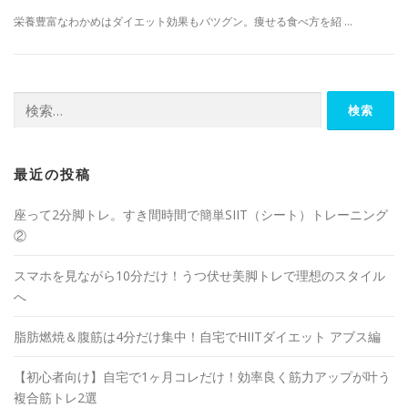
栄養豊富なわかめはダイエット効果もバツグン。痩せる食べ方を紹 …
最近の投稿
座って2分脚トレ。すき間時間で簡単SIIT（シート）トレーニング
②
スマホを見ながら10分だけ！うつ伏せ美脚トレで理想のスタイル
へ
脂肪燃焼＆腹筋は4分だけ集中！自宅でHIITダイエット アブス編
【初心者向け】自宅で1ヶ月コレだけ！効率良く筋力アップが叶う
複合筋トレ2選