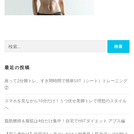
最近の投稿
座って2分脚トレ。すき間時間で簡単SIIT（シート）トレーニング
②
スマホを見ながら10分だけ！うつ伏せ美脚トレで理想のスタイル
へ
脂肪燃焼＆腹筋は4分だけ集中！自宅でHIITダイエット アブス編
【初心者向け】自宅で1ヶ月コレだけ！効率良く筋力アップが叶う