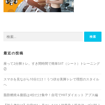
最近の投稿
座って2分脚トレ。すき間時間で簡単SIIT（シート）トレーニング
②
スマホを見ながら10分だけ！うつ伏せ美脚トレで理想のスタイル
へ
脂肪燃焼＆腹筋は4分だけ集中！自宅でHIITダイエット アブス編