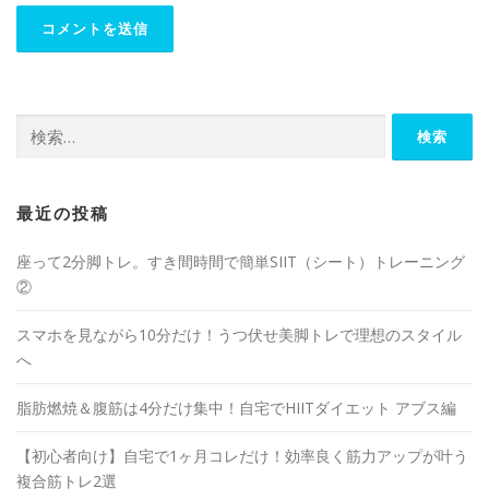
最近の投稿
座って2分脚トレ。すき間時間で簡単SIIT（シート）トレーニング
②
スマホを見ながら10分だけ！うつ伏せ美脚トレで理想のスタイル
へ
脂肪燃焼＆腹筋は4分だけ集中！自宅でHIITダイエット アブス編
【初心者向け】自宅で1ヶ月コレだけ！効率良く筋力アップが叶う
複合筋トレ2選