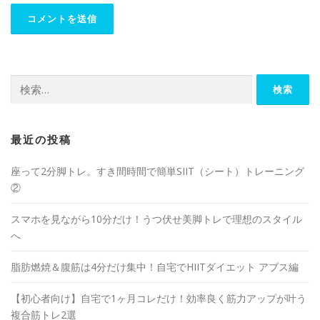
最近の投稿
座って2分脚トレ。すき間時間で簡単SIIT（シート）トレーニング
②
スマホを見ながら10分だけ！うつ伏せ美脚トレで理想のスタイル
へ
脂肪燃焼＆腹筋は4分だけ集中！自宅でHIITダイエット アブス編
【初心者向け】自宅で1ヶ月コレだけ！効率良く筋力アップが叶う
複合筋トレ2選