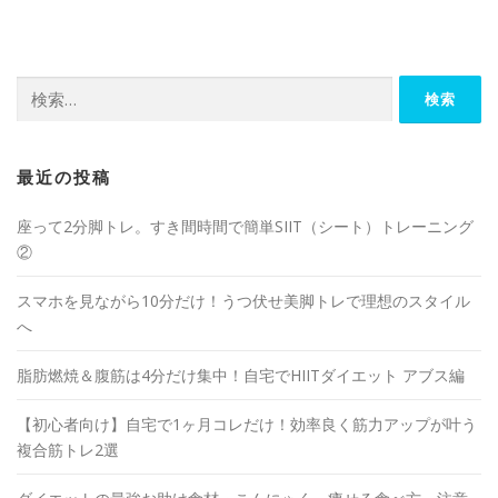
最近の投稿
座って2分脚トレ。すき間時間で簡単SIIT（シート）トレーニング
②
スマホを見ながら10分だけ！うつ伏せ美脚トレで理想のスタイル
へ
脂肪燃焼＆腹筋は4分だけ集中！自宅でHIITダイエット アブス編
【初心者向け】自宅で1ヶ月コレだけ！効率良く筋力アップが叶う
複合筋トレ2選