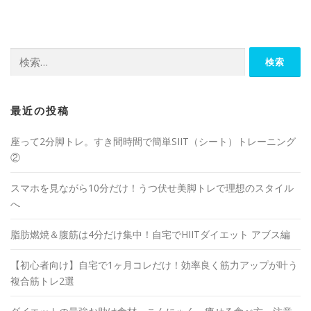
最近の投稿
座って2分脚トレ。すき間時間で簡単SIIT（シート）トレーニング
②
スマホを見ながら10分だけ！うつ伏せ美脚トレで理想のスタイル
へ
脂肪燃焼＆腹筋は4分だけ集中！自宅でHIITダイエット アブス編
【初心者向け】自宅で1ヶ月コレだけ！効率良く筋力アップが叶う
複合筋トレ2選