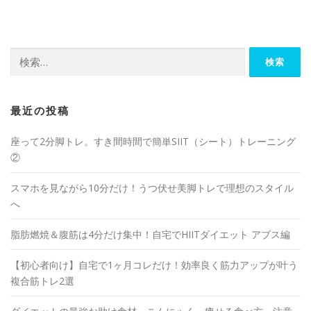
最近の投稿
座って2分脚トレ。すき間時間で簡単SIIT（シート）トレーニング
②
スマホを見ながら10分だけ！うつ伏せ美脚トレで理想のスタイル
へ
脂肪燃焼＆腹筋は4分だけ集中！自宅でHIITダイエット アブス編
【初心者向け】自宅で1ヶ月コレだけ！効率良く筋力アップが叶う
複合筋トレ2選