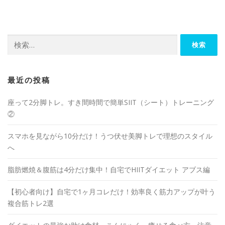
最近の投稿
座って2分脚トレ。すき間時間で簡単SIIT（シート）トレーニング
②
スマホを見ながら10分だけ！うつ伏せ美脚トレで理想のスタイル
へ
脂肪燃焼＆腹筋は4分だけ集中！自宅でHIITダイエット アブス編
【初心者向け】自宅で1ヶ月コレだけ！効率良く筋力アップが叶う
複合筋トレ2選