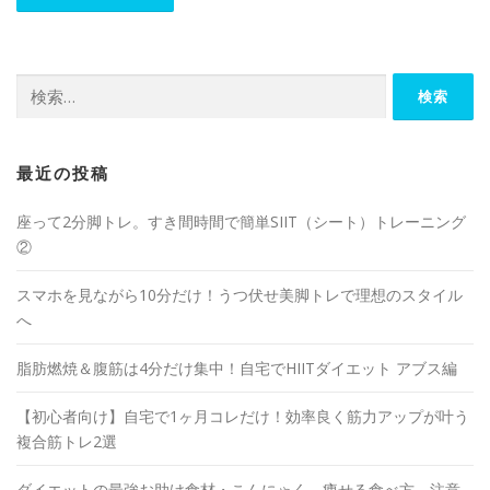
最近の投稿
座って2分脚トレ。すき間時間で簡単SIIT（シート）トレーニング
②
スマホを見ながら10分だけ！うつ伏せ美脚トレで理想のスタイル
へ
脂肪燃焼＆腹筋は4分だけ集中！自宅でHIITダイエット アブス編
【初心者向け】自宅で1ヶ月コレだけ！効率良く筋力アップが叶う
複合筋トレ2選
ダイエットの最強お助け食材・こんにゃく。痩せる食べ方、注意