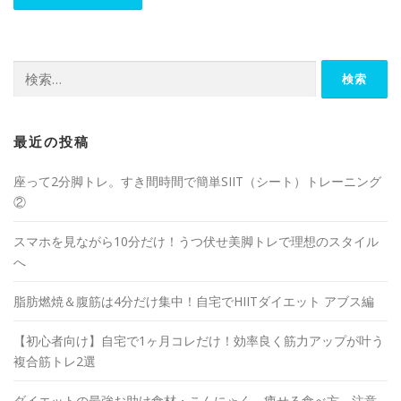
最近の投稿
座って2分脚トレ。すき間時間で簡単SIIT（シート）トレーニング
②
スマホを見ながら10分だけ！うつ伏せ美脚トレで理想のスタイル
へ
脂肪燃焼＆腹筋は4分だけ集中！自宅でHIITダイエット アブス編
【初心者向け】自宅で1ヶ月コレだけ！効率良く筋力アップが叶う
複合筋トレ2選
ダイエットの最強お助け食材・こんにゃく。痩せる食べ方、注意