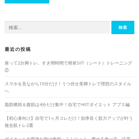
最近の投稿
座って2分脚トレ。すき間時間で簡単SIIT（シート）トレーニング
②
スマホを見ながら10分だけ！うつ伏せ美脚トレで理想のスタイル
へ
脂肪燃焼＆腹筋は4分だけ集中！自宅でHIITダイエット アブス編
【初心者向け】自宅で1ヶ月コレだけ！効率良く筋力アップが叶う
複合筋トレ2選
ダイエットの最強お助け食材・こんにゃく。痩せる食べ方、注意