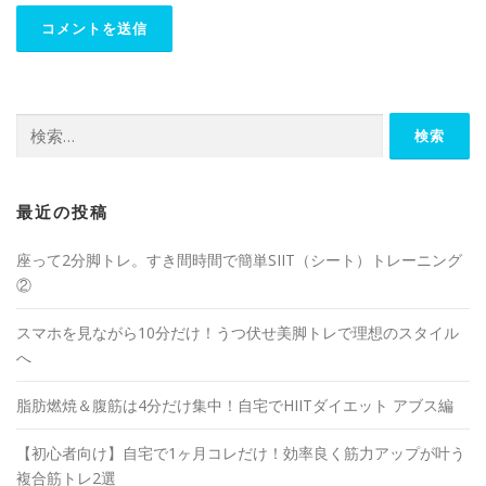
最近の投稿
座って2分脚トレ。すき間時間で簡単SIIT（シート）トレーニング
②
スマホを見ながら10分だけ！うつ伏せ美脚トレで理想のスタイル
へ
脂肪燃焼＆腹筋は4分だけ集中！自宅でHIITダイエット アブス編
【初心者向け】自宅で1ヶ月コレだけ！効率良く筋力アップが叶う
複合筋トレ2選