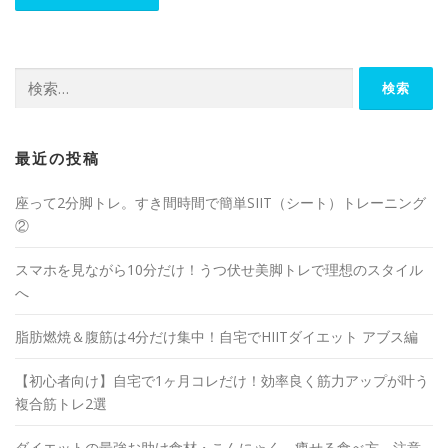
最近の投稿
座って2分脚トレ。すき間時間で簡単SIIT（シート）トレーニング
②
スマホを見ながら10分だけ！うつ伏せ美脚トレで理想のスタイル
へ
脂肪燃焼＆腹筋は4分だけ集中！自宅でHIITダイエット アブス編
【初心者向け】自宅で1ヶ月コレだけ！効率良く筋力アップが叶う
複合筋トレ2選
ダイエットの最強お助け食材・こんにゃく。痩せる食べ方、注意