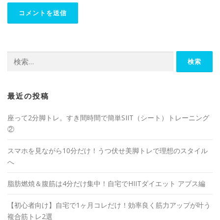
最近の投稿
座って2分脚トレ。すき間時間で簡単SIIT（シート）トレーニング
②
スマホを見ながら10分だけ！うつ伏せ美脚トレで理想のスタイル
へ
脂肪燃焼＆腹筋は4分だけ集中！自宅でHIITダイエット アブス編
【初心者向け】自宅で1ヶ月コレだけ！効率良く筋力アップが叶う
複合筋トレ2選