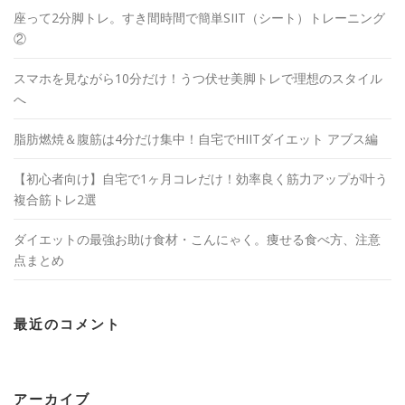
座って2分脚トレ。すき間時間で簡単SIIT（シート）トレーニング
②
スマホを見ながら10分だけ！うつ伏せ美脚トレで理想のスタイル
へ
脂肪燃焼＆腹筋は4分だけ集中！自宅でHIITダイエット アブス編
【初心者向け】自宅で1ヶ月コレだけ！効率良く筋力アップが叶う
複合筋トレ2選
ダイエットの最強お助け食材・こんにゃく。痩せる食べ方、注意
点まとめ
最近のコメント
アーカイブ