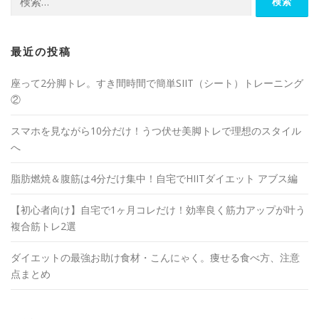
最近の投稿
座って2分脚トレ。すき間時間で簡単SIIT（シート）トレーニング
②
スマホを見ながら10分だけ！うつ伏せ美脚トレで理想のスタイル
へ
脂肪燃焼＆腹筋は4分だけ集中！自宅でHIITダイエット アブス編
【初心者向け】自宅で1ヶ月コレだけ！効率良く筋力アップが叶う
複合筋トレ2選
ダイエットの最強お助け食材・こんにゃく。痩せる食べ方、注意
点まとめ