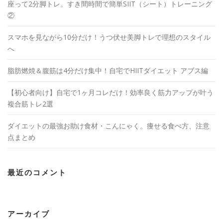
座って2分脚トレ。すき間時間で簡単SIIT（シート）トレーニング
②
スマホを見ながら10分だけ！うつ伏せ美脚トレで理想のスタイル
へ
脂肪燃焼＆腹筋は4分だけ集中！自宅でHIITダイエット アブス編
【初心者向け】自宅で1ヶ月コレだけ！効率良く筋力アップが叶う
複合筋トレ2選
ダイエットの最強お助け食材・こんにゃく。痩せる食べ方、注意
点まとめ
最近のコメント
アーカイブ