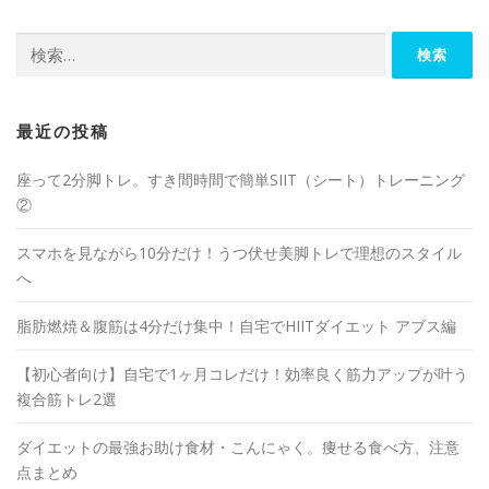
最近の投稿
座って2分脚トレ。すき間時間で簡単SIIT（シート）トレーニング
②
スマホを見ながら10分だけ！うつ伏せ美脚トレで理想のスタイル
へ
脂肪燃焼＆腹筋は4分だけ集中！自宅でHIITダイエット アブス編
【初心者向け】自宅で1ヶ月コレだけ！効率良く筋力アップが叶う
複合筋トレ2選
ダイエットの最強お助け食材・こんにゃく。痩せる食べ方、注意
点まとめ