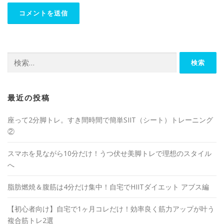
最近の投稿
座って2分脚トレ。すき間時間で簡単SIIT（シート）トレーニング
②
スマホを見ながら10分だけ！うつ伏せ美脚トレで理想のスタイル
へ
脂肪燃焼＆腹筋は4分だけ集中！自宅でHIITダイエット アブス編
【初心者向け】自宅で1ヶ月コレだけ！効率良く筋力アップが叶う
複合筋トレ2選