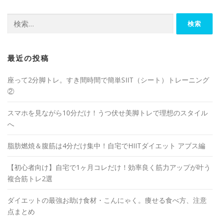
最近の投稿
座って2分脚トレ。すき間時間で簡単SIIT（シート）トレーニング
②
スマホを見ながら10分だけ！うつ伏せ美脚トレで理想のスタイル
へ
脂肪燃焼＆腹筋は4分だけ集中！自宅でHIITダイエット アブス編
【初心者向け】自宅で1ヶ月コレだけ！効率良く筋力アップが叶う
複合筋トレ2選
ダイエットの最強お助け食材・こんにゃく。痩せる食べ方、注意
点まとめ